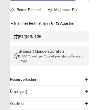
Beden Rehberi
Mağazada Bul
Tahmini Teslimat Tarihi
8 - 12 Ağustos
Kargo & İade
Standart Gönderi Ücretsiz
3.500 TL ve Üzeri Tüm Alışverişlerde Ücretsiz
Kargo
Kesim ve Beden
Kolay giyilebilir. Rahat kesim Daha fazla uyum ve beden
Ürün İçeriği
bilgisi için Beden Kılavuzumuza göz atın.
%100 Geri Dönüştürülmüş Flannel Pijama Altı - 609771
Özellikler
Ürün Kodu: 609771
%100 geri dönüştürülmüş polyesterden üretilmiş bu