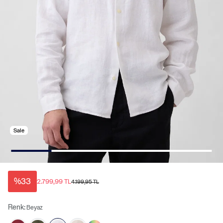
Sale
%33
2.799,99 TL
4.199,95 TL
Renk:
Beyaz