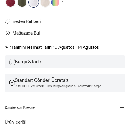
+
4
Beden Rehberi
Mağazada Bul
Tahmini Teslimat Tarihi
10 Ağustos - 14 Ağustos
Kargo & İade
Standart Gönderi Ücretsiz
3.500 TL ve Üzeri Tüm Alışverişlerde Ücretsiz Kargo
Kesim ve Beden
Kesim: Relaxed.
Ürün İçeriği
Relaxed kol ile düz ve rahat bir kesim.
Classic kesim için bir beden küçüğünü tercih edin.