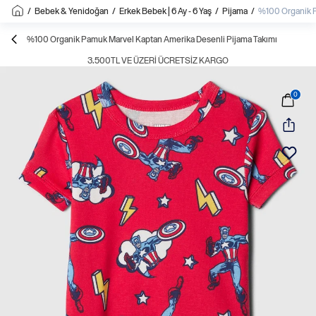
/
Bebek & Yenidoğan
/
Erkek Bebek | 6 Ay - 6 Yaş
/
Pijama
/
%100 Organik P
%100 Organik Pamuk Marvel Kaptan Amerika Desenli Pijama Takımı
3.500TL VE ÜZERI ÜCRETSIZ KARGO
0