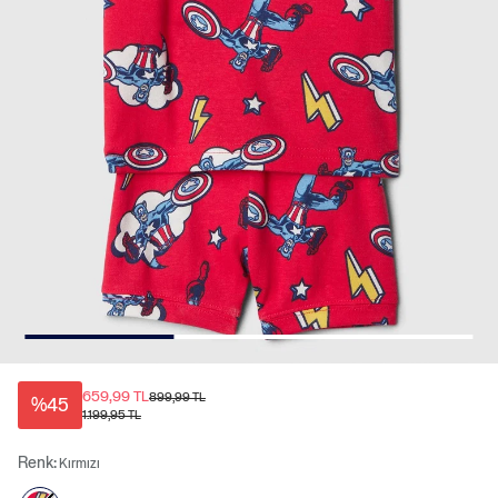
659,99 TL
899,99 TL
%45
1.199,95 TL
Renk:
Kırmızı