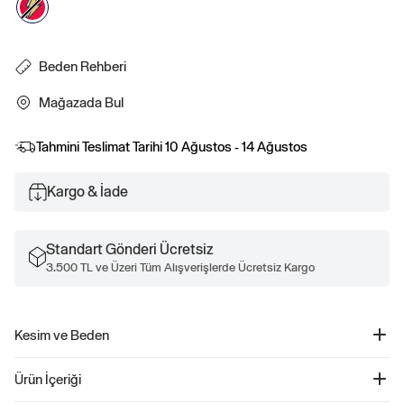
Beden Rehberi
Mağazada Bul
Tahmini Teslimat Tarihi
10 Ağustos - 14 Ağustos
Kargo & İade
Standart Gönderi Ücretsiz
3.500 TL ve Üzeri Tüm Alışverişlerde Ücretsiz Kargo
Kesim ve Beden
Kolay giyilebilir. Rahat kesim Daha fazla uyum ve beden bilgisi için Beden
Ürün İçeriği
Kılavuzumuza göz atın.