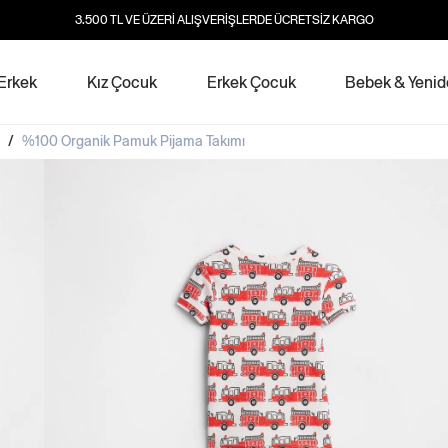
3.500 TL VE ÜZERİ ALIŞVERİŞLERDE ÜCRETSİZ KARGO
Erkek
Kız Çocuk
Erkek Çocuk
Bebek & Yeni
/
%100 Organik Pamuk Pijama Takımı