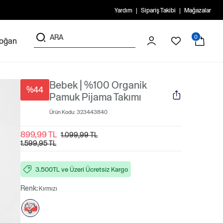
Yardım
Sipariş Takibi
Mağazalar
0
doğan
Bebek | %100 Organik
%44
Pamuk Pijama Takımı
Ürün Kodu:
323443840
899,99 TL
1.099,99 TL
1.599,95 TL
3.500TL ve Üzeri Ücretsiz Kargo
Renk:
Kırmızı