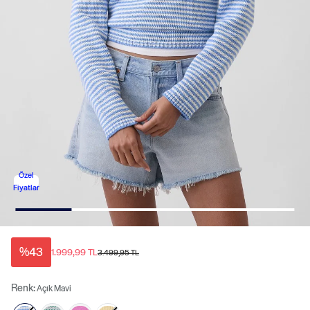
Özel
Fiyatlar
%43
1.999,99 TL
3.499,95 TL
Renk:
Açık Mavi