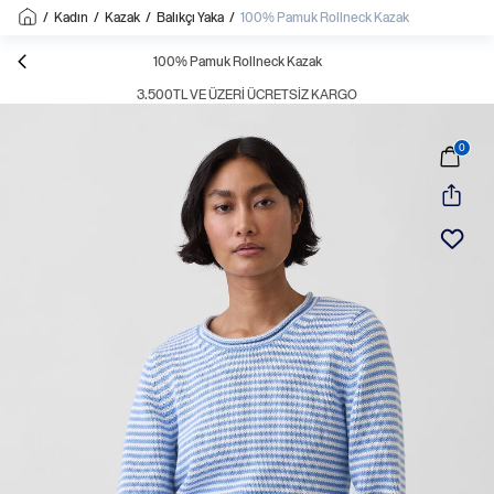
/
Kadın
/
Kazak
/
Balıkçı Yaka
/
100% Pamuk Rollneck Kazak
100% Pamuk Rollneck Kazak
3.500TL VE ÜZERI ÜCRETSIZ KARGO
0