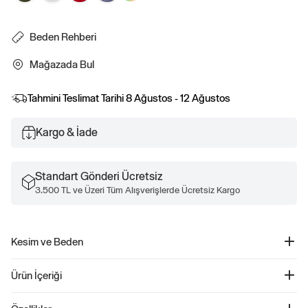
Beden Rehberi
Mağazada Bul
Tahmini Teslimat Tarihi
8 Ağustos - 12 Ağustos
Kargo & İade
Standart Gönderi Ücretsiz
3.500 TL ve Üzeri Tüm Alışverişlerde Ücretsiz Kargo
Kesim ve Beden
Orta bel.
Ürün İçeriği
Kalça ve uyluk kısmında rahat.
İç dikiş: 5".
5" Mid Rise Downtown Khaki Şort - 884123