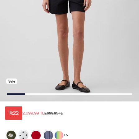
Sale
%22
2.099,99 TL
2.699,95 TL
+
5