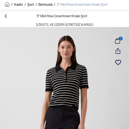
/
Kadın
/
Şort
/
Bermuda
/
5" Mid Rise Downtown Khaki Şort
5" Mid Rise Downtown Khaki Şort
3.500TL VE ÜZERI ÜCRETSIZ KARGO
0