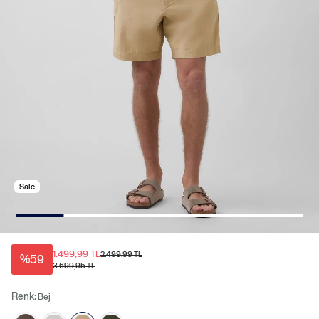
Sale
1.499,99 TL
2.499,99 TL
%59
3.699,95 TL
Renk:
Bej