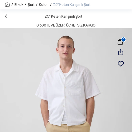
/
Erkek
/
Şort
/
Keten
/
7.5" Keten Karışımlı Şort
7.5" Keten Karışımlı Şort
3.500TL VE ÜZERI ÜCRETSIZ KARGO
0