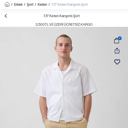
/
Erkek
/
Şort
/
Keten
/
7.5" Keten Karışımlı Şort
7.5" Keten Karışımlı Şort
3.500TL VE ÜZERI ÜCRETSIZ KARGO
0