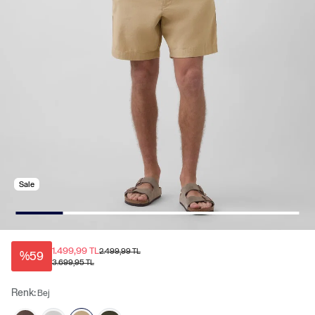
Sale
1.499,99 TL
2.499,99 TL
%59
3.699,95 TL
Renk:
Bej