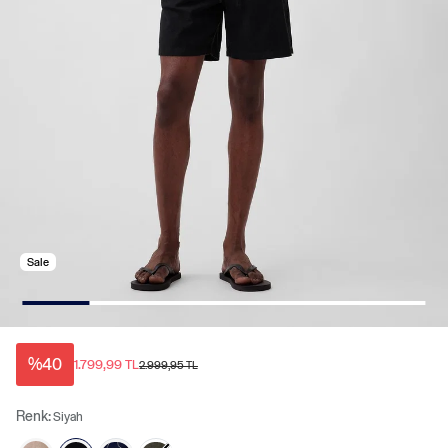
Sale
%40
1.799,99 TL
2.999,95 TL
Renk:
Siyah