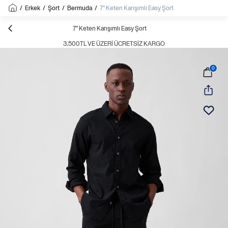
/
Erkek
/
Şort
/
Bermuda
/
7" Keten Karışımlı Easy Şort
7" Keten Karışımlı Easy Şort
3.500TL VE ÜZERI ÜCRETSIZ KARGO
0