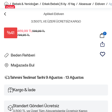
/
Bebek & Yenidoğan
/
Erkek Bebek | 6 Ay - 6 Yaş
/
Aksesuar
/
Eldiven
/
Ap
Outlet
Aplikeli Eldiven
3.500TL VE ÜZERI ÜCRETSIZ KARGO
469,99 TL
599,99 TL
%41
0
799,95 TL
Beden Rehberi
Mağazada Bul
Tahmini Teslimat Tarihi
9 Ağustos - 13 Ağustos
Kargo & İade
Standart Gönderi Ücretsiz
3.500 TL ve Üzeri Tüm Alışverişlerde Ücretsiz Kargo