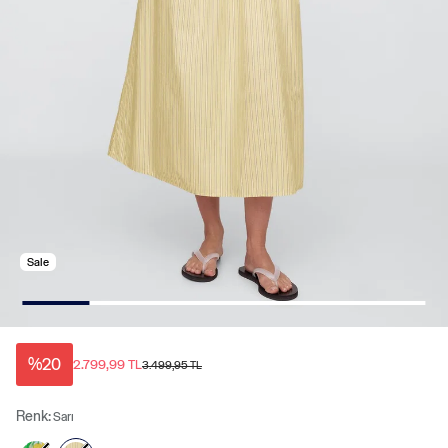
Sale
%20
2.799,99 TL
3.499,95 TL
Renk:
Sarı