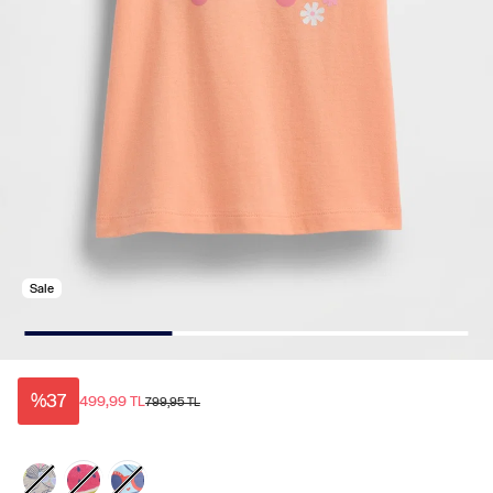
Sale
%37
499,99 TL
799,95 TL