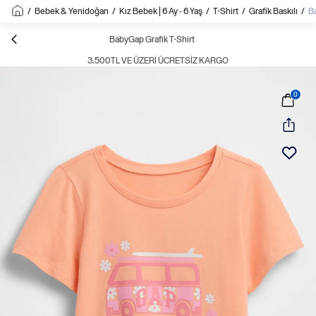
/
Bebek & Yenidoğan
/
Kız Bebek | 6 Ay - 6 Yaş
/
T-Shirt
/
Grafik Baskılı
/
Ba
BabyGap Grafik T-Shirt
3.500TL VE ÜZERI ÜCRETSIZ KARGO
0