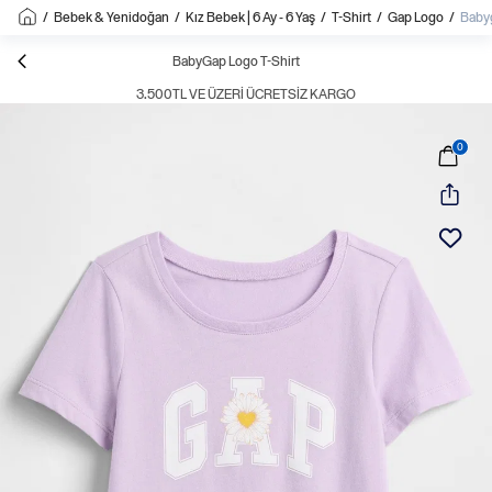
/
Bebek & Yenidoğan
/
Kız Bebek | 6 Ay - 6 Yaş
/
T-Shirt
/
Gap Logo
/
Babyg
BabyGap Logo T-Shirt
3.500TL VE ÜZERI ÜCRETSIZ KARGO
0