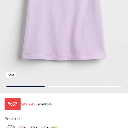
Sale
%37
599,99 TL
949,95 TL
Renk:
Lila