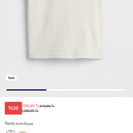
Sale
799,99 TL
949,99 TL
%38
1.299,95 TL
Renk:
Kırık Beyaz