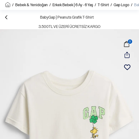
/
Bebek & Yenidoğan
/
Erkek Bebek | 6 Ay - 6 Yaş
/
T-Shirt
/
Gap Logo
/
Ba
BabyGap | Peanuts Grafik T-Shirt
3.500TL VE ÜZERI ÜCRETSIZ KARGO
0