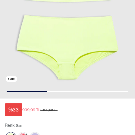
Sale
%33
999,99 TL
1.499,95 TL
Renk:
Sarı