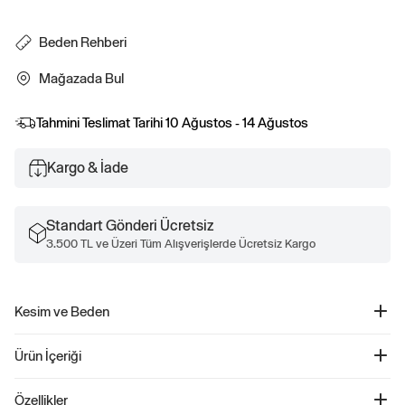
Beden Rehberi
Mağazada Bul
Tahmini Teslimat Tarihi
10 Ağustos - 14 Ağustos
Kargo & İade
Standart Gönderi Ücretsiz
3.500 TL ve Üzeri Tüm Alışverişlerde Ücretsiz Kargo
Kesim ve Beden
Daha fazla beden ve ölçü bilgisi için, Beden Tablosu'muzu kontrol edin.
Ürün İçeriği
Bodysuit (3’lü) - 791288
Özellikler
Ürün Kodu: 791288