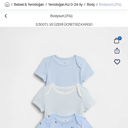
/
Bebek & Yenidoğan
/
Yenidoğan Kız 0-24 Ay
/
Body
/
Bodysuit (3’lü)
Bodysuit (3’lü)
3.500TL VE ÜZERI ÜCRETSIZ KARGO
0