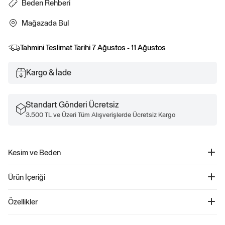
Beden Rehberi
Mağazada Bul
Tahmini Teslimat Tarihi
7 Ağustos - 11 Ağustos
Kargo & İade
Standart Gönderi Ücretsiz
3.500 TL ve Üzeri Tüm Alışverişlerde Ücretsiz Kargo
Kesim ve Beden
Kolay giyilebilir. Rahat kesim Daha fazla uyum ve beden bilgisi için Beden
Ürün İçeriği
Kılavuzumuza göz atın.
Brannan Bear İşlemeli Varsity Gap Logo Tulum - 500330
Özellikler
Ürün Kodu: 500330
Yumuşak pamuk karışımından üretilen bu varsity tulum, küçük stil sahipleri için
77% Pamuk, 23% Polyester.
hem konforlu hem de şık bir seçim sunuyor! Şerit detaylarına sahip bantlı yakası