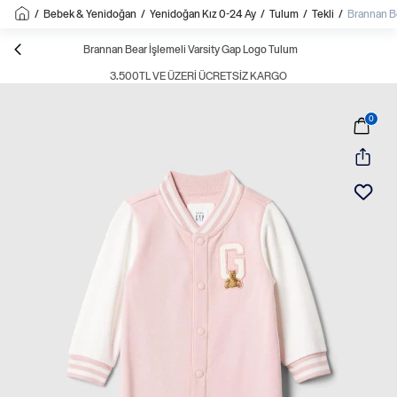
/
Bebek & Yenidoğan
/
Yenidoğan Kız 0-24 Ay
/
Tulum
/
Tekli
/
Brannan Be
Brannan Bear İşlemeli Varsity Gap Logo Tulum
3.500TL VE ÜZERI ÜCRETSIZ KARGO
0