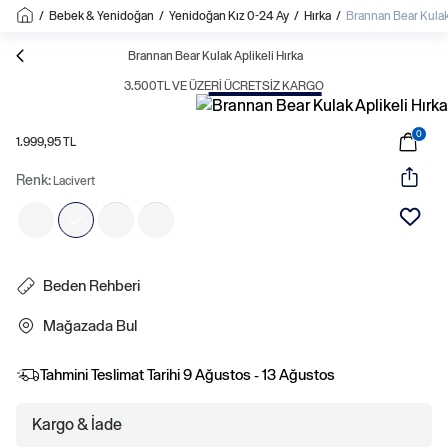
/
Bebek & Yenidoğan
/
Yenidoğan Kız 0-24 Ay
/
Hırka
/
Brannan Bear Kulak 
Brannan Bear Kulak Aplikeli Hırka
3.500TL VE ÜZERI ÜCRETSIZ KARGO
0
1.999,95 TL
Renk:
Lacivert
Beden Rehberi
Mağazada Bul
Tahmini Teslimat Tarihi
9 Ağustos - 13 Ağustos
Kargo & İade