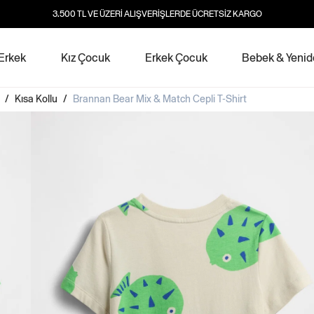
3.500 TL VE ÜZERİ ALIŞVERİŞLERDE ÜCRETSİZ KARGO
Erkek
Kız Çocuk
Erkek Çocuk
Bebek & Yeni
/
Kısa Kollu
/
Brannan Bear Mix & Match Cepli T-Shirt