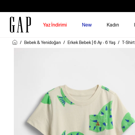
Yaz İndirimi
New
Kadın
/
Bebek & Yenidoğan
/
Erkek Bebek | 6 Ay - 6 Yaş
/
T-Shirt