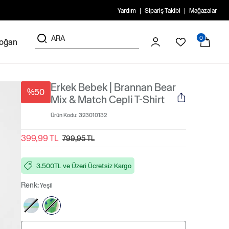
Yardım
Sipariş Takibi
Mağazalar
0
doğan
Erkek Bebek | Brannan Bear
%50
Mix & Match Cepli T-Shirt
Ürün Kodu:
323010132
399,99 TL
799,95 TL
3.500TL ve Üzeri Ücretsiz Kargo
Renk:
Yeşil