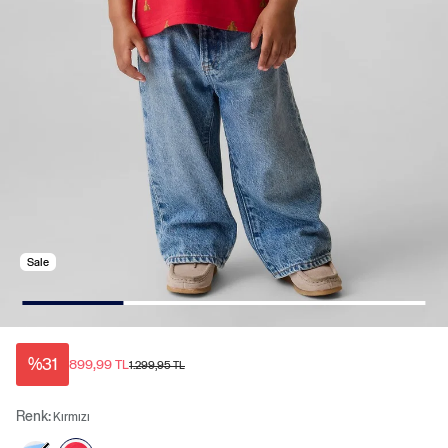
Sale
%31
899,99 TL
1.299,95 TL
Renk:
Kırmızı