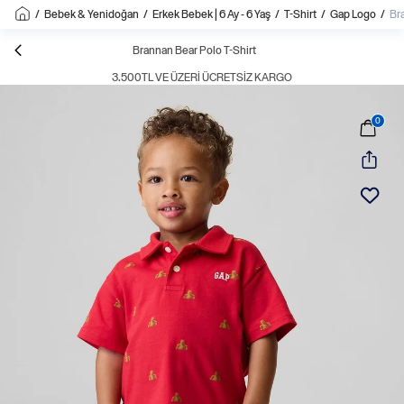
/
Bebek & Yenidoğan
/
Erkek Bebek | 6 Ay - 6 Yaş
/
T-Shirt
/
Gap Logo
/
Br
Brannan Bear Polo T-Shirt
3.500TL VE ÜZERI ÜCRETSIZ KARGO
0