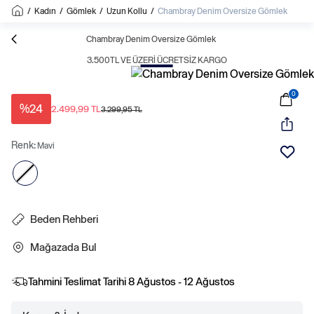
/
Kadın
/
Gömlek
/
Uzun Kollu
/
Chambray Denim Oversize Gömlek
Sale
Chambray Denim Oversize Gömlek
3.500TL VE ÜZERI ÜCRETSIZ KARGO
0
%24
2.499,99 TL
3.299,95 TL
Renk:
Mavi
Beden Rehberi
Mağazada Bul
Tahmini Teslimat Tarihi
8 Ağustos - 12 Ağustos