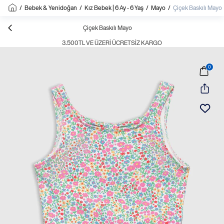
/
Bebek & Yenidoğan
/
Kız Bebek | 6 Ay - 6 Yaş
/
Mayo
/
Çiçek Baskılı Mayo
Çiçek Baskılı Mayo
3.500TL VE ÜZERI ÜCRETSIZ KARGO
0