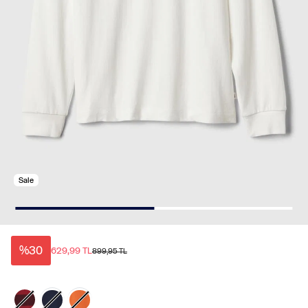
Sale
%30
629,99 TL
899,95 TL