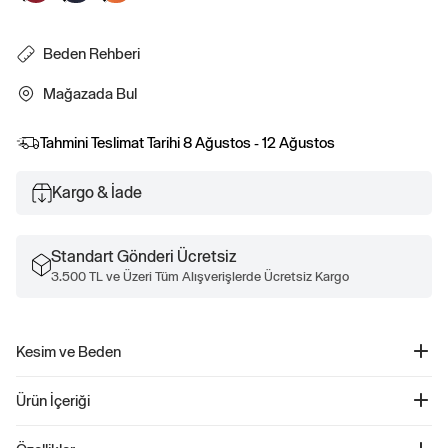
Beden Rehberi
Mağazada Bul
Tahmini Teslimat Tarihi
8 Ağustos - 12 Ağustos
Kargo & İade
Standart Gönderi Ücretsiz
3.500 TL ve Üzeri Tüm Alışverişlerde Ücretsiz Kargo
Kesim ve Beden
Kolay giyilebilir. Rahat kesim Daha fazla uyum ve beden bilgisi için Beden
Ürün İçeriği
Kılavuzumuza göz atın.
Classic Çizgili T-Shirt - 499207