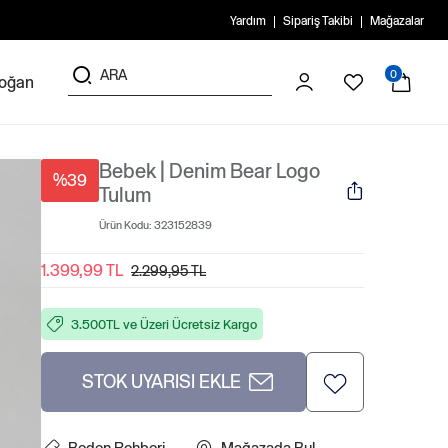
Yardım
Sipariş Takibi
Mağazalar
0
doğan
Bebek | Denim Bear Logo
%39
Tulum
Ürün Kodu:
323152839
1.399,99 TL
2.299,95 TL
3.500TL ve Üzeri Ücretsiz Kargo
STOK UYARISI EKLE
Beden Rehberi
Mağazada Bul