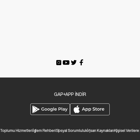
GAP+APP İNDİR
i Toplumu Hizmetleri
İşlem Rehberi
Sosyal Sorumluluk
İnsan Kaynakları
Kişisel Verilere