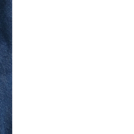
logosu ile dikkat çeken bu denim tulum, gizli snap kapamaları
sayesinde kolay giydirme imkanı sağlıyor. Koyu yıkama rengi
ile şıklığı bir araya getiren bu ürün, su tasarrufu sağlayan
Washwell programının bir parçası olarak, geleneksel yıkama
yöntemlerine kıyasla en az %20 daha az su kullanıyor. %5
Geri Dönüştürülmüş pamuk ile üretilen bu tulum, İşlenmemiş
malzemelere göre kaynak kullanımını ve atıkları azaltmaya
yardımcı oluyor. Ayrıca, bu ürün, cinsiyet eşitliği ve kadınların
güçlenmesi için RISE programına yatırım yapan bir fabrikada
üretilmiştir.