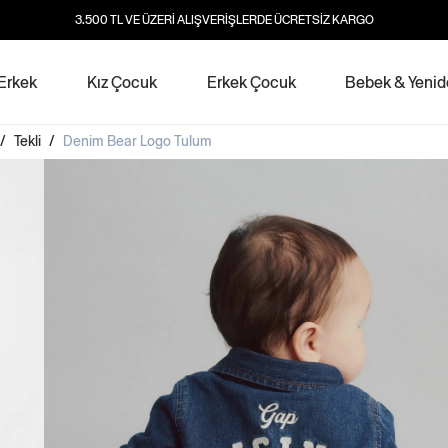
3.500 TL VE ÜZERİ ALIŞVERİŞLERDE ÜCRETSİZ KARGO
Erkek
Kız Çocuk
Erkek Çocuk
Bebek & Yeni
/
Tekli
/
Denim Bear Logo Tulum