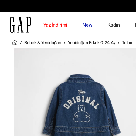
Yaz İndirimi
New
Kadın
/
Bebek & Yenidoğan
/
Yenidoğan Erkek 0-24 Ay
/
Tulum