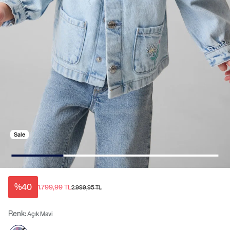
Sale
%40
1.799,99 TL
2.999,95 TL
Renk:
Açık Mavi