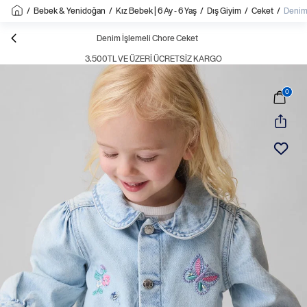
/
Bebek & Yenidoğan
/
Kız Bebek | 6 Ay - 6 Yaş
/
Dış Giyim
/
Ceket
/
Denim
Denim İşlemeli Chore Ceket
3.500TL VE ÜZERI ÜCRETSIZ KARGO
0