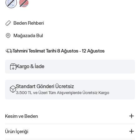
Beden Rehberi
Mağazada Bul
Tahmini Teslimat Tarihi
8 Ağustos - 12 Ağustos
Kargo & İade
Standart Gönderi Ücretsiz
3.500 TL ve Üzeri Tüm Alışverişlerde Ücretsiz Kargo
Kesim ve Beden
Kolay giyilebilir. Rahat kesim Daha fazla uyum ve beden bilgisi için Beden
Ürün İçeriği
Kılavuzumuza göz atın.