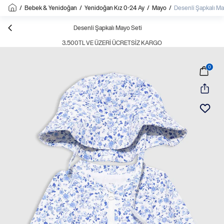
/
Bebek & Yenidoğan
/
Yenidoğan Kız 0-24 Ay
/
Mayo
/
Desenli Şapkalı Ma
Desenli Şapkalı Mayo Seti
3.500TL VE ÜZERI ÜCRETSIZ KARGO
0