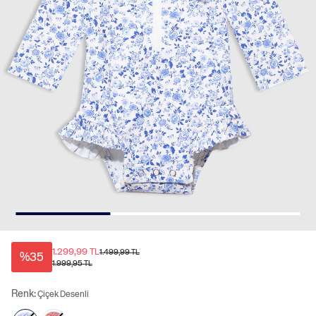
1.299,99 TL
1.499,99 TL
%35
1.999,95 TL
Renk:
Çiçek Desenli