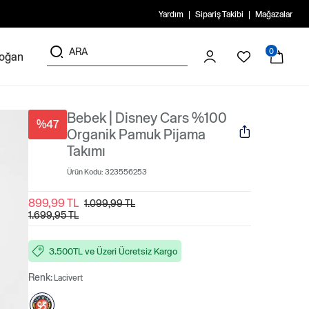
Yardım
Sipariş Takibi
Mağazalar
0
doğan
Bebek | Disney Cars %100
%47
Organik Pamuk Pijama
Takımı
Ürün Kodu:
323556253
899,99 TL
1.099,99 TL
1.699,95 TL
3.500TL ve Üzeri Ücretsiz Kargo
Renk:
Lacivert