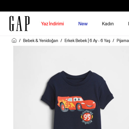
Yaz İndirimi
New
Kadın
/
Bebek & Yenidoğan
/
Erkek Bebek | 6 Ay - 6 Yaş
/
Pijama