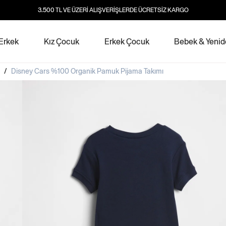
3.500 TL VE ÜZERİ ALIŞVERİŞLERDE ÜCRETSİZ KARGO
Erkek
Kız Çocuk
Erkek Çocuk
Bebek & Yeni
/
Disney Cars %100 Organik Pamuk Pijama Takımı