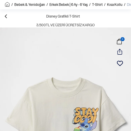
/
Bebek & Yenidoğan
/
Erkek Bebek | 6 Ay - 6 Yaş
/
T-Shirt
/
Kısa Kollu
/
Di
Disney Grafikli T-Shirt
3.500TL VE ÜZERI ÜCRETSIZ KARGO
0