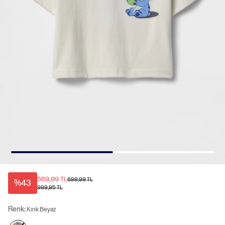
569,99 TL
699,99 TL
%43
999,95 TL
Renk:
Kırık Beyaz