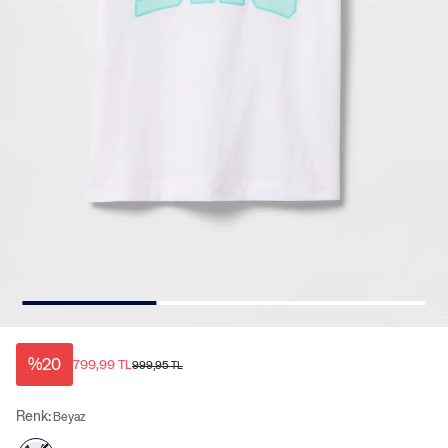
%20
799,99 TL
999,95 TL
Renk:
Beyaz