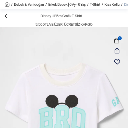
/
Bebek & Yenidoğan
/
Erkek Bebek | 6 Ay - 6 Yaş
/
T-Shirt
/
Kısa Kollu
/
Di
Disney Lil' Bro Grafik T-Shirt
3.500TL VE ÜZERI ÜCRETSIZ KARGO
0