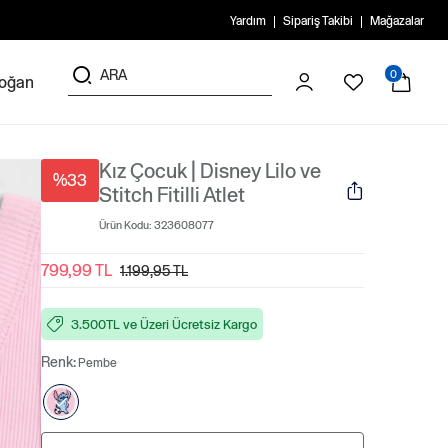
Yardım
Sipariş Takibi
Mağazalar
0
doğan
Kız Çocuk | Disney Lilo ve
%33
Stitch Fitilli Atlet
Ürün Kodu:
323608077
799,99 TL
1.199,95 TL
3.500TL ve Üzeri Ücretsiz Kargo
Renk:
Pembe