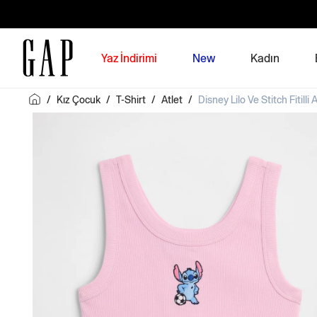
Yaz İndirimi
New
Kadın
/
Kız Çocuk
/
T-Shirt
/
Atlet
/
Disney Lilo Ve Stitch Fitilli 