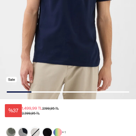
Sale
1.499,99 TL
2.199,95 TL
%37
2.399,95 TL
+
1