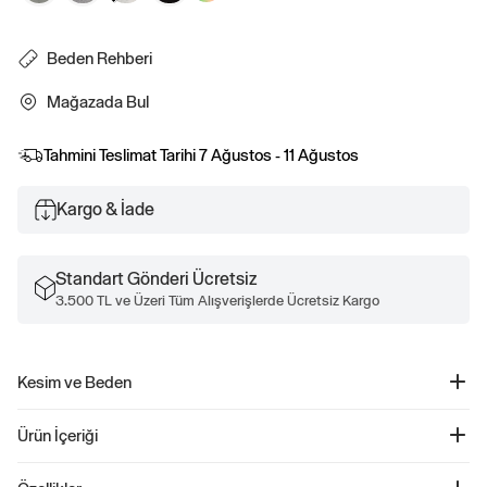
Beden Rehberi
Mağazada Bul
Tahmini Teslimat Tarihi
7 Ağustos - 11 Ağustos
Kargo & İade
Standart Gönderi Ücretsiz
3.500 TL ve Üzeri Tüm Alışverişlerde Ücretsiz Kargo
Kesim ve Beden
Daha fazla uyum ve beden bilgisi için Beden Kılavuzumuza göz atın.
Ürün İçeriği
Everyday Soft Gap Logo 2'li T-Shirt Seti - 885595