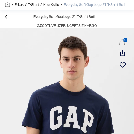
/
Erkek
/
T-Shirt
/
Kısa Kollu
/
Everyday Soft Gap Logo 2'li T-Shirt Seti
Everyday Soft Gap Logo 2'li T-Shirt Seti
3.500TL VE ÜZERI ÜCRETSIZ KARGO
0