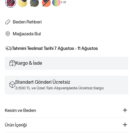
+
27
Beden Rehberi
Mağazada Bul
Tahmini Teslimat Tarihi
7 Ağustos - 11 Ağustos
Kargo & İade
Standart Gönderi Ücretsiz
3.500 TL ve Üzeri Tüm Alışverişlerde Ücretsiz Kargo
Kesim ve Beden
Düz, rahat bir uyum. Modellerin boyları 6′1″–6′2″ (185 cm–188 cm), bel ölçüleri
Ürün İçeriği
31″ (79 cm) ve iç bacak boyları 32–33″ (81 cm–84 cm) olup, Gap M beden
giymektedirler. Stil Notu: Daha klasik bir uyum için bir veya iki beden küçük