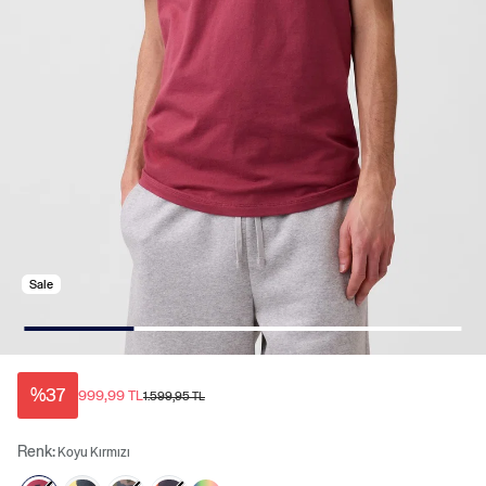
Sale
%37
999,99 TL
1.599,95 TL
Renk:
Koyu Kırmızı