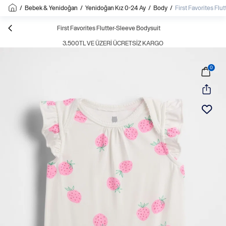
/
Bebek & Yenidoğan
/
Yenidoğan Kız 0-24 Ay
/
Body
/
First Favorites Flu
First Favorites Flutter-Sleeve Bodysuit
3.500TL VE ÜZERI ÜCRETSIZ KARGO
0