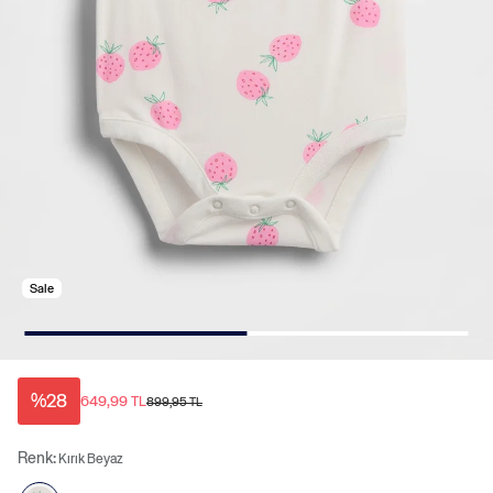
Sale
%28
649,99 TL
899,95 TL
Renk:
Kırık Beyaz