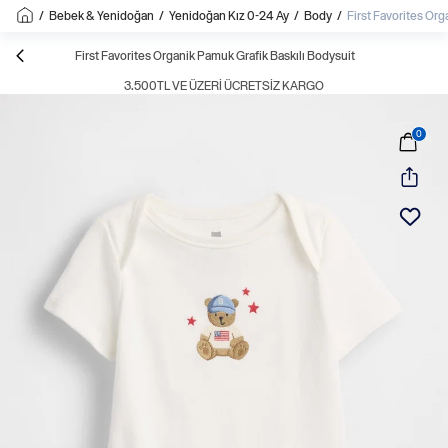
/
Bebek & Yenidoğan
/
Yenidoğan Kız 0-24 Ay
/
Body
/
First Favorites Org
First Favorites Organik Pamuk Grafik Baskılı Bodysuit
3.500TL VE ÜZERI ÜCRETSIZ KARGO
0