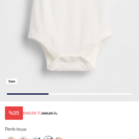
Sale
%35
649,99 TL
999,95 TL
Renk:
Beyaz