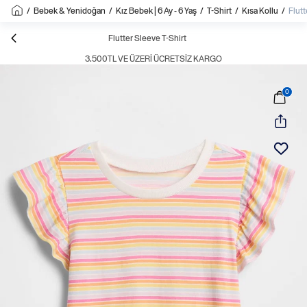
/
Bebek & Yenidoğan
/
Kız Bebek | 6 Ay - 6 Yaş
/
T-Shirt
/
Kısa Kollu
/
Flutt
Flutter Sleeve T-Shirt
3.500TL VE ÜZERI ÜCRETSIZ KARGO
0