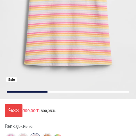
Sale
%33
599,99 TL
899,95 TL
Renk:
Çok Renkli