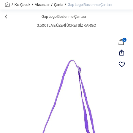
/
Kız Çocuk
/
Aksesuar
/
Çanta
/
Gap Logo Beslenme Çantası
Gap Logo Beslenme Çantası
3.500TL VE ÜZERI ÜCRETSIZ KARGO
0