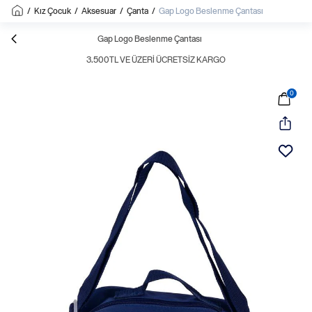
/
Kız Çocuk
/
Aksesuar
/
Çanta
/
Gap Logo Beslenme Çantası
Gap Logo Beslenme Çantası
3.500TL VE ÜZERI ÜCRETSIZ KARGO
0