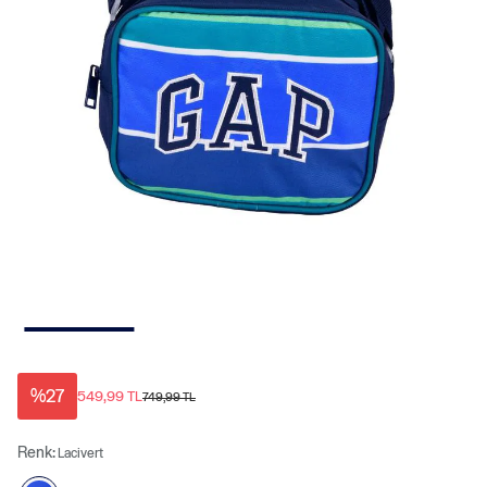
%27
549,99 TL
749,99 TL
Renk:
Lacivert