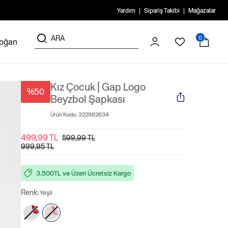
Yardım
Sipariş Takibi
Mağazalar
0
doğan
Kız Çocuk | Gap Logo
%50
Beyzbol Şapkası
Ürün Kodu:
322982634
499,99 TL
599,99 TL
999,95 TL
3.500TL ve Üzeri Ücretsiz Kargo
Renk:
Yeşil