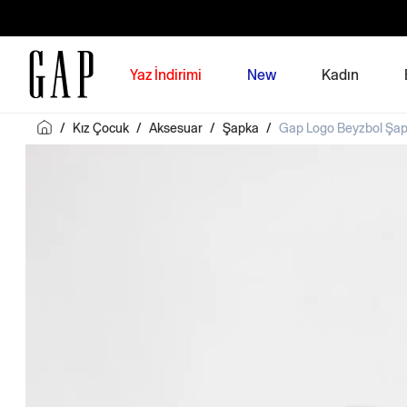
Yaz İndirimi
New
Kadın
/
Kız Çocuk
/
Aksesuar
/
Şapka
/
Gap Logo Beyzbol Şap