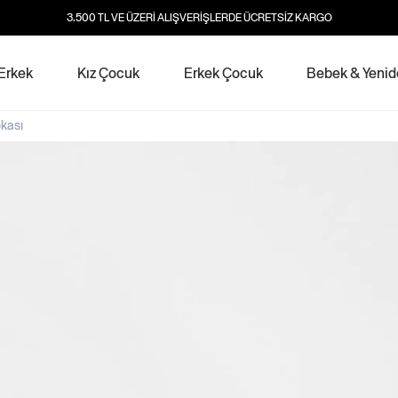
3.500 TL VE ÜZERİ ALIŞVERİŞLERDE ÜCRETSİZ KARGO
Erkek
Kız Çocuk
Erkek Çocuk
Bebek & Yeni
kası