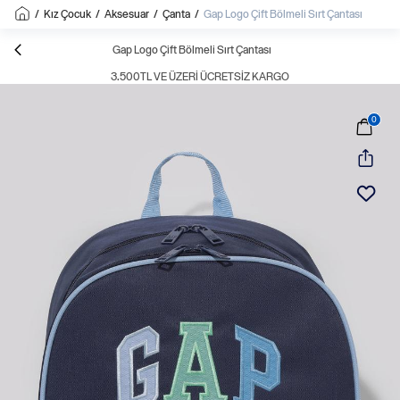
/
Kız Çocuk
/
Aksesuar
/
Çanta
/
Gap Logo Çift Bölmeli Sırt Çantası
Gap Logo Çift Bölmeli Sırt Çantası
3.500TL VE ÜZERI ÜCRETSIZ KARGO
0