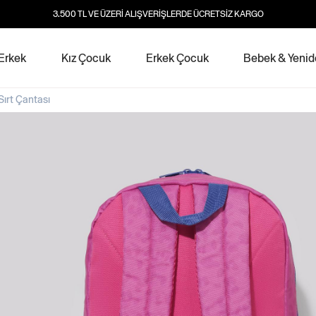
3.500 TL VE ÜZERİ ALIŞVERİŞLERDE ÜCRETSİZ KARGO
Erkek
Kız Çocuk
Erkek Çocuk
Bebek & Yeni
Sırt Çantası