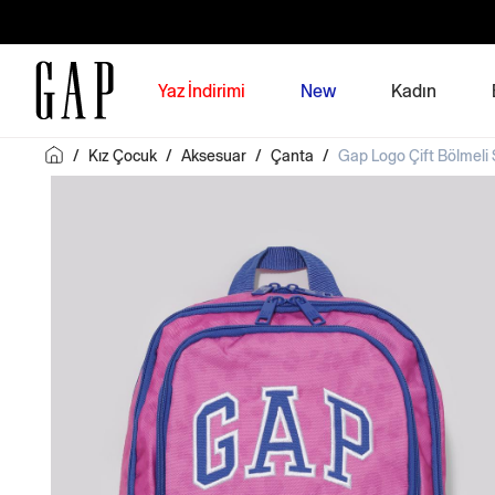
Yaz İndirimi
New
Kadın
/
Kız Çocuk
/
Aksesuar
/
Çanta
/
Gap Logo Çift Bölmeli 