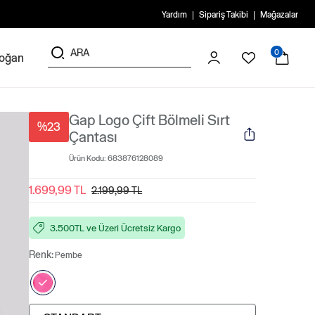
Yardım
Sipariş Takibi
Mağazalar
0
doğan
Gap Logo Çift Bölmeli Sırt
%23
Çantası
Ürün Kodu:
683876128089
1.699,99 TL
2.199,99 TL
3.500TL ve Üzeri Ücretsiz Kargo
Renk:
Pembe