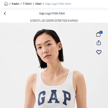
/
Kadın
/
T-Shirt
/
Atlet
/
Gap Logo Fitilli Atlet
Gap Logo Fitilli Atlet
3.500TL VE ÜZERI ÜCRETSIZ KARGO
0