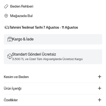
Beden Rehberi
Mağazada Bul
Tahmini Teslimat Tarihi
7 Ağustos - 11 Ağustos
Kargo & İade
Standart Gönderi Ücretsiz
3.500 TL ve Üzeri Tüm Alışverişlerde Ücretsiz Kargo
Kesim ve Beden
Kolay giyilebilir.
Ürün İçeriği
Rahat kesim
Gap Logo Fitilli Atlet - 585421
Özellikler
Ürün Kodu: 585421
Yumuşak ribanın rahatlığı ve zarif tasarımın buluştuğu bu atlet, her mevsimde