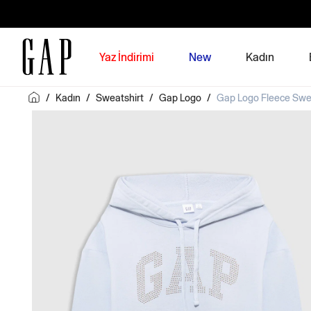
Yaz İndirimi
New
Kadın
/
Kadın
/
Sweatshirt
/
Gap Logo
/
Gap Logo Fleece Swe