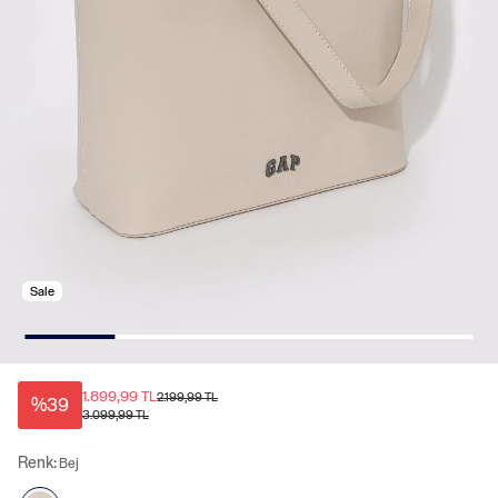
Sale
1.899,99 TL
2.199,99 TL
%39
3.099,99 TL
Renk:
Bej