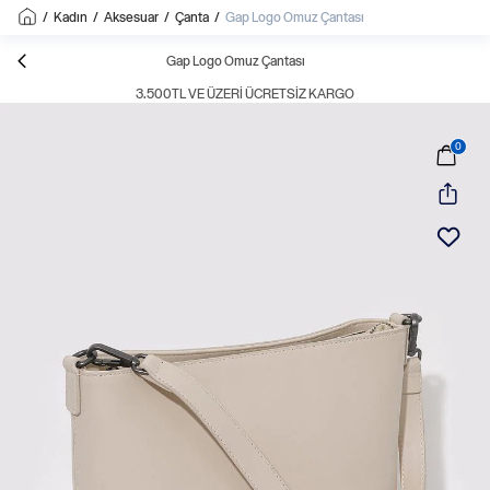
/
Kadın
/
Aksesuar
/
Çanta
/
Gap Logo Omuz Çantası
Gap Logo Omuz Çantası
3.500TL VE ÜZERI ÜCRETSIZ KARGO
0