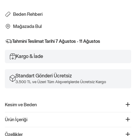
Beden Rehberi
Mağazada Bul
Tahmini Teslimat Tarihi
7 Ağustos - 11 Ağustos
Kargo & İade
Standart Gönderi Ücretsiz
3.500 TL ve Üzeri Tüm Alışverişlerde Ücretsiz Kargo
Kesim ve Beden
Düz ve rahat kesim. Kalça hizasının altında biter.
Ürün İçeriği
Gap Logo Relaxed Fermuarlı Sweatshirt - 743966
Özellikler
Ürün Kodu: 743966