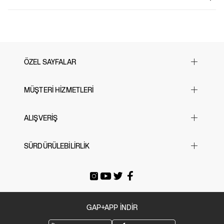
%23 geri dönüştürülmüş polyester içeriğiyle üretilen bu yumuşak French terry
77% Pamuk, 23% Polyester.
çocuk sweatshirt, hem rahatlık hem de çevre dostu bir seçenek sunar. Düşük
Makinede yıkanabilir.
omuz kesimi, uzun kollu tasarımı ve bantlı manşetleriyle modern bir stil
İthal edilmiştir.
sunarken, kapüşon detayı ve tam fermuarlı ön kapama pratik bir kullanım sağlar.
Kanguru cepleri hem işlevsel hem de şık bir detay eklerken, ön kısımdaki ikonik
Gap logosu sweatshirt’e tarz bir dokunuş katar. Bazı modellerde tüm yüzeyi
kaplayan desen seçenekleri mevcuttur. Günlük kullanım için hem konforlu hem
ÖZEL SAYFALAR
de sürdürülebilir bir tercih arayan çocuklar için mükemmel bir seçim!
Yılbaşı Hediye Önerileri
MÜŞTERİ HİZMETLERİ
Sevgililer Günü
23 Nisan
Sık Sorulan Sorular
ALIŞVERİŞ
Black Friday
Bize Ulaşın
Cyber Monday
Mağazalarımız
Beden Tablosu
SÜRDÜRÜLEBİLİRLİK
Babalar Günü
İade & Değişim
Siparişi Takip Et
Anneler Günü
Gönderi Ücretleri
E-arşiv Fatura
Gap For Good
Okula Dönüş
Üyeliksiz Sipariş Takibi / İadesi
Tatil Bavulu
GAP+APP İNDİR