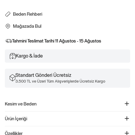
Beden Rehberi
Mağazada Bul
Tahmini Teslimat Tarihi
11 Ağustos - 15 Ağustos
Kargo & İade
Standart Gönderi Ücretsiz
3.500 TL ve Üzeri Tüm Alışverişlerde Ücretsiz Kargo
Kesim ve Beden
Düz ve rahat kesim. Kalça hizasının altında biter.
Ürün İçeriği
Gap Logo Relaxed Fermuarlı Sweatshirt - 743966
Özellikler
Ürün Kodu: 743966