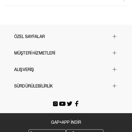
%23 geri dönüştürülmüş polyester içeriğiyle üretilen bu yumuşak French terry
77% Pamuk, 23% Polyester.
çocuk sweatshirt, hem rahatlık hem de çevre dostu bir seçenek sunar. Düşük
Makinede yıkanabilir.
omuz kesimi, uzun kollu tasarımı ve bantlı manşetleriyle modern bir stil
İthal edilmiştir.
sunarken, kapüşon detayı ve tam fermuarlı ön kapama pratik bir kullanım sağlar.
Kanguru cepleri hem işlevsel hem de şık bir detay eklerken, ön kısımdaki ikonik
Gap logosu sweatshirt’e tarz bir dokunuş katar. Bazı modellerde tüm yüzeyi
kaplayan desen seçenekleri mevcuttur. Günlük kullanım için hem konforlu hem
ÖZEL SAYFALAR
de sürdürülebilir bir tercih arayan çocuklar için mükemmel bir seçim!
Yılbaşı Hediye Önerileri
MÜŞTERİ HİZMETLERİ
Sevgililer Günü
23 Nisan
Sık Sorulan Sorular
ALIŞVERİŞ
Black Friday
Bize Ulaşın
Cyber Monday
Mağazalarımız
Beden Tablosu
SÜRDÜRÜLEBİLİRLİK
Babalar Günü
İade & Değişim
Siparişi Takip Et
Anneler Günü
Gönderi Ücretleri
E-arşiv Fatura
Gap For Good
Okula Dönüş
Üyeliksiz Sipariş Takibi / İadesi
Tatil Bavulu
GAP+APP İNDİR