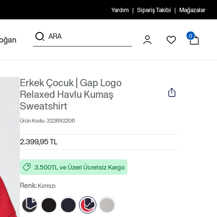
Yardım
Sipariş Takibi
Mağazalar
0
doğan
Erkek Çocuk | Gap Logo
Relaxed Havlu Kumaş
Sweatshirt
Ürün Kodu:
322892206
2.399,95 TL
3.500TL ve Üzeri Ücretsiz Kargo
Renk:
Kırmızı