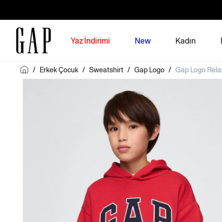
Yaz İndirimi
New
Kadın
/
Erkek Çocuk
/
Sweatshirt
/
Gap Logo
/
Gap Logo Rela