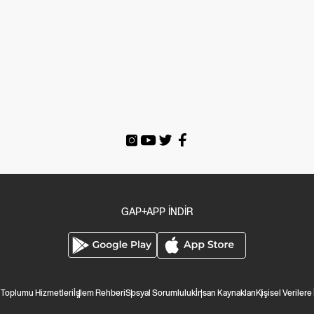
GAP+APP İNDİR
i Toplumu Hizmetleri
İşlem Rehberi
Sosyal Sorumluluk
İnsan Kaynakları
Kişisel Verilere