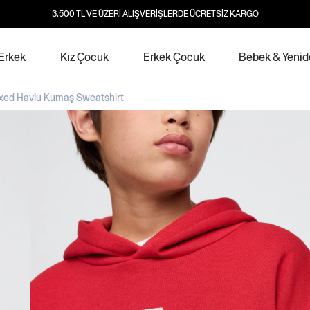
3.500 TL VE ÜZERİ ALIŞVERİŞLERDE ÜCRETSİZ KARGO
Erkek
Kız Çocuk
Erkek Çocuk
Bebek & Yeni
xed Havlu Kumaş Sweatshirt