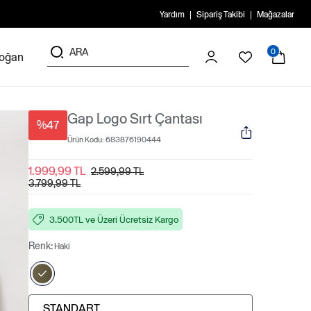
Yardım
Sipariş Takibi
Mağazalar
0
doğan
Gap Logo Sırt Çantası
%47
Ürün Kodu:
683876190444
1.999,99 TL
2.599,99 TL
3.799,99 TL
3.500TL ve Üzeri Ücretsiz Kargo
Renk:
Haki
STANDART