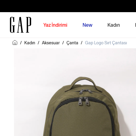
Yaz İndirimi
New
Kadın
/
Kadın
/
Aksesuar
/
Çanta
/
Gap Logo Sırt Çantası