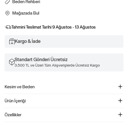
Beden Rehberi
Mağazada Bul
Tahmini Teslimat Tarihi
9 Ağustos - 13 Ağustos
Kargo & İade
Standart Gönderi Ücretsiz
3.500 TL ve Üzeri Tüm Alışverişlerde Ücretsiz Kargo
Kesim ve Beden
Kolay giyilebilir. Rahat kesim Daha fazla uyum ve beden bilgisi için Beden
Ürün İçeriği
Kılavuzumuza göz atın.
Gap Logo Sweatshirt Elbise - 525970
Özellikler
Ürün Kodu: 525970
Bu yumuşacık pamuk karışımlı sweatshirt elbise, bebekler için hem rahat hem
Makinede yıkanabilir.
de şık bir seçenek sunuyor. Yuvarlak yakası, uzun kollarda bulunan ribana