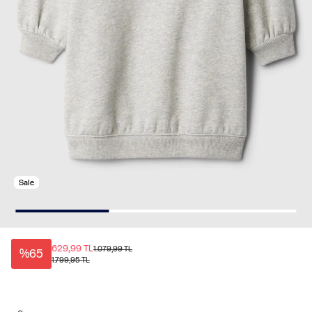
Sale
629,99 TL
1.079,99 TL
%65
1.799,95 TL