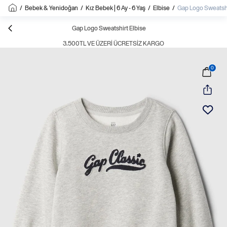
/
Bebek & Yenidoğan
/
Kız Bebek | 6 Ay - 6 Yaş
/
Elbise
/
Gap Logo Sweatshi
Gap Logo Sweatshirt Elbise
3.500TL VE ÜZERI ÜCRETSIZ KARGO
0