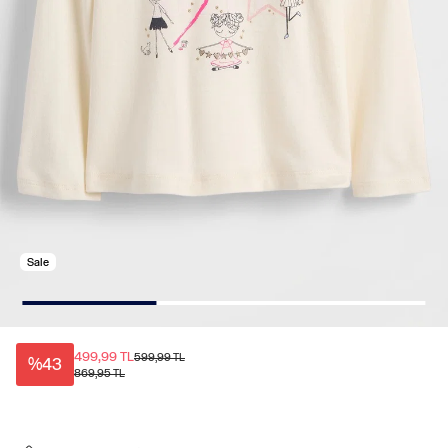
Sale
499,99 TL
599,99 TL
%43
869,95 TL