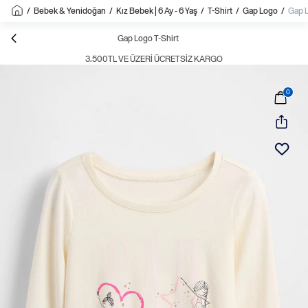
/
Bebek & Yenidoğan
/
Kız Bebek | 6 Ay - 6 Yaş
/
T-Shirt
/
Gap Logo
/
Gap L
Gap Logo T-Shirt
3.500TL VE ÜZERI ÜCRETSIZ KARGO
0