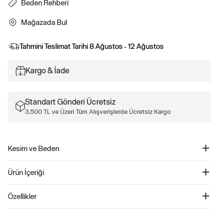
Beden Rehberi
Mağazada Bul
Tahmini Teslimat Tarihi
8 Ağustos - 12 Ağustos
Kargo & İade
Standart Gönderi Ücretsiz
3.500 TL ve Üzeri Tüm Alışverişlerde Ücretsiz Kargo
Kesim ve Beden
Düz, rahat kesim.
Ürün İçeriği
Kalçaya kadar iniyor.
Gap Logo T-Shirt - 812482
Özellikler
Ürün Kodu: 812482
Bebeğinizin konforunu ön planda tutan PTF T-shirt, yumuşak jersey dokusu ile
Fabric Wash %100 PAMUK.
gün boyu rahatlık sağlar. Uzun kollu tasarımı ve klasik crewneck kesimi ile hem