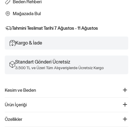
Beden Rehberi
Mağazada Bul
Tahmini Teslimat Tarihi
7 Ağustos - 11 Ağustos
Kargo & İade
Standart Gönderi Ücretsiz
3.500 TL ve Üzeri Tüm Alışverişlerde Ücretsiz Kargo
Kesim ve Beden
Relaxed, rahat kesim Kalçanın hizasında
Ürün İçeriği
Gap Logo Varsity Ceket - 523206
Özellikler
Ürün Kodu: 523206
Çocuklar için tasarlanmış bu şık ve rahat ceket, smooth woven varsity
%100 Polyester
tasarımıyla dikkat çekiyor. Bisiklet yaka ve uzun kollara sahip olan bu ceket, ön