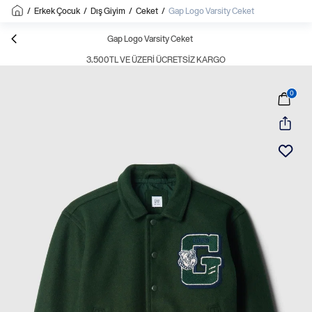
/
Erkek Çocuk
/
Dış Giyim
/
Ceket
/
Gap Logo Varsity Ceket
Gap Logo Varsity Ceket
3.500TL VE ÜZERI ÜCRETSIZ KARGO
0